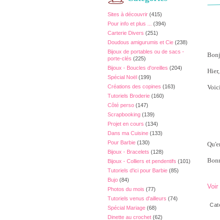
Sites à découvrir
(415)
Pour info et plus ...
(394)
Carterie Divers
(251)
Doudous amigurumis et Cie
(238)
Bijoux de portables ou de sacs -
Bonj
porte-clés
(225)
Bijoux - Boucles d'oreilles
(204)
Hier
Spécial Noël
(199)
Créations des copines
(163)
Voici
Tutoriels Broderie
(160)
Côté perso
(147)
Scrapbooking
(139)
Projet en cours
(134)
Dans ma Cuisine
(133)
Pour Barbie
(130)
Qu'e
Bijoux - Bracelets
(128)
Bonn
Bijoux - Colliers et pendentifs
(101)
Tutoriels d'ici pour Barbie
(85)
Bujo
(84)
Voir
Photos du mois
(77)
Tutoriels venus d'ailleurs
(74)
Cat
Spécial Mariage
(68)
Dinette au crochet
(62)