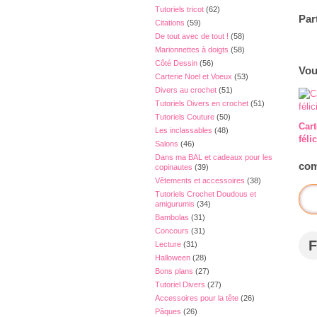
Tutoriels tricot
(62)
Par
Citations
(59)
De tout avec de tout !
(58)
Marionnettes à doigts
(58)
Côté Dessin
(56)
Vou
Carterie Noel et Voeux
(53)
Divers au crochet
(51)
Tutoriels Divers en crochet
(51)
Tutoriels Couture
(50)
Cart
Les inclassables
(48)
féli
Salons
(46)
Dans ma BAL et cadeaux pour les
com
copinautes
(39)
Vêtements et accessoires
(38)
Tutoriels Crochet Doudous et
amigurumis
(34)
Bambolas
(31)
Concours
(31)
F
Lecture
(31)
Halloween
(28)
Bons plans
(27)
Tutoriel Divers
(27)
Accessoires pour la tête
(26)
Pâques
(26)