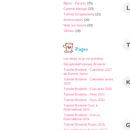
Bijoux - Parures
(25)
L
Carterie Mariage
(23)
Tutoriel Scrapbooking
(21)
Anniversaires
(20)
Mets ton bonnet
(20)
Vitrines
(18)
T
Pages
Les blogs où je me promène
Récapitulatif tutoriels Broderie
Tutoriel Broderie - Calendrier 2017
de Durene Jones
Tutoriel Broderie - Calendrier avent
2020
Tutoriel Broderie - Cupcakes 2025
Tutoriel Broderie - Fées 2021
Tutoriel Broderie - Ours 2022
Tutoriel Broderie Ours à
l'International 2023
Tutoriel Broderie - Ours à
l'international 2024
Tutoriel Broderie Portes 2015