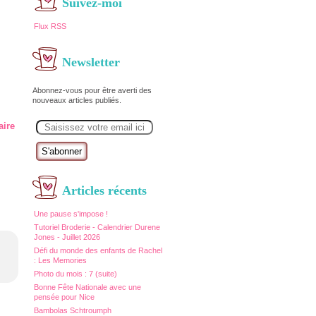
Suivez-moi
Flux RSS
Newsletter
Abonnez-vous pour être averti des
nouveaux articles publiés.
E
aire
m
a
i
l
Articles récents
Une pause s'impose !
Tutoriel Broderie - Calendrier Durene
Jones - Juillet 2026
Défi du monde des enfants de Rachel
: Les Memories
Photo du mois : 7 (suite)
Bonne Fête Nationale avec une
pensée pour Nice
Bambolas Schtroumph