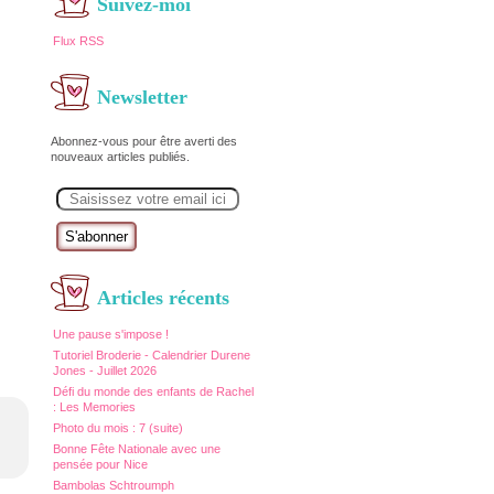
Suivez-moi
Flux RSS
Newsletter
Abonnez-vous pour être averti des
nouveaux articles publiés.
E
m
a
i
l
Articles récents
Une pause s'impose !
Tutoriel Broderie - Calendrier Durene
Jones - Juillet 2026
Défi du monde des enfants de Rachel
: Les Memories
Photo du mois : 7 (suite)
Bonne Fête Nationale avec une
pensée pour Nice
Bambolas Schtroumph