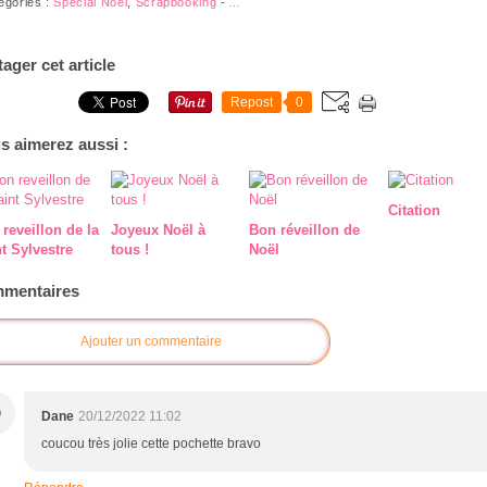
égories :
Spécial Noël
,
Scrapbooking
-
…
tager cet article
Repost
0
s aimerez aussi :
Citation
reveillon de la
Joyeux Noël à
Bon réveillon de
t Sylvestre
tous !
Noël
mentaires
Ajouter un commentaire
D
Dane
20/12/2022 11:02
coucou très jolie cette pochette bravo