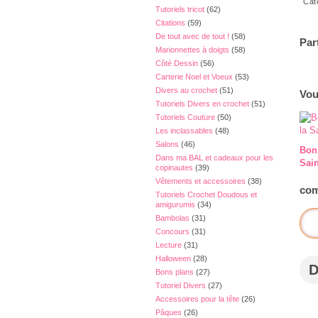
Cat
Tutoriels tricot
(62)
Citations
(59)
De tout avec de tout !
(58)
Par
Marionnettes à doigts
(58)
Côté Dessin
(56)
Carterie Noel et Voeux
(53)
Divers au crochet
(51)
Vou
Tutoriels Divers en crochet
(51)
Tutoriels Couture
(50)
Les inclassables
(48)
Salons
(46)
Bon 
Dans ma BAL et cadeaux pour les
Sain
copinautes
(39)
Vêtements et accessoires
(38)
com
Tutoriels Crochet Doudous et
amigurumis
(34)
Bambolas
(31)
Concours
(31)
Lecture
(31)
Halloween
(28)
Bons plans
(27)
Tutoriel Divers
(27)
Accessoires pour la tête
(26)
Pâques
(26)