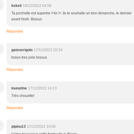
K
kekeli
18/12/2022 04:58
Ta pochette est superbe !<br /> Je te souhaite un bon dimanche, le dernier
avant Noël. Bisous
Répondre
G
gateuxrigolo
17/12/2022 20:34
bravo tres jolie bisous
Répondre
lounatine
17/12/2022 14:13
Très chouette!
Répondre
P
pipiou13
17/12/2022 10:00
j'aime beaucoup cette forme<br /> Bravo