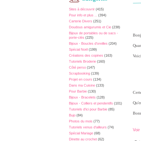
Sites à découvrir
(415)
Pour info et plus ...
(394)
Carterie Divers
(251)
Doudous amigurumis et Cie
(238)
Bijoux de portables ou de sacs -
Bonj
porte-clés
(225)
Bijoux - Boucles d'oreilles
(204)
Quan
Spécial Noël
(199)
Créations des copines
(163)
Voic
Tutoriels Broderie
(160)
Côté perso
(147)
Scrapbooking
(139)
Projet en cours
(134)
Dans ma Cuisine
(133)
Pour Barbie
(130)
Cert
Bijoux - Bracelets
(128)
Qu'e
Bijoux - Colliers et pendentifs
(101)
Tutoriels d'ici pour Barbie
(85)
Bonn
Bujo
(84)
Photos du mois
(77)
Tutoriels venus d'ailleurs
(74)
Voir
Spécial Mariage
(68)
Dinette au crochet
(62)