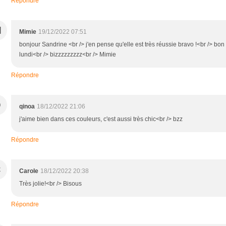
Répondre
M
Mimie
19/12/2022 07:51
bonjour Sandrine <br /> j'en pense qu'elle est très réussie bravo !<br /> bon
lundi<br /> bizzzzzzzzz<br /> Mimie
Répondre
Q
qinoa
18/12/2022 21:06
j'aime bien dans ces couleurs, c'est aussi très chic<br /> bzz
Répondre
C
Carole
18/12/2022 20:38
Très jolie!<br /> Bisous
Répondre