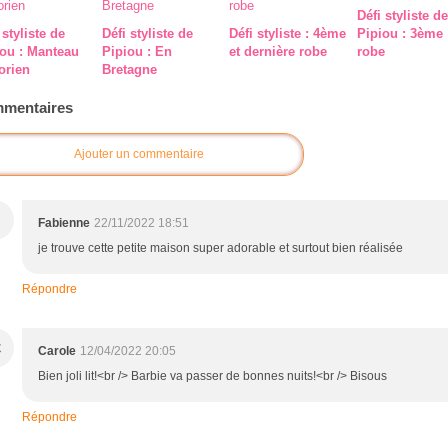
Défi styliste de
 styliste de
Défi styliste de
Défi styliste : 4ème
Pipiou : 3ème
iou : Manteau
Pipiou : En
et dernière robe
robe
orien
Bretagne
mentaires
Ajouter un commentaire
Fabienne
22/11/2022 18:51
je trouve cette petite maison super adorable et surtout bien réalisée
Répondre
C
Carole
12/04/2022 20:05
Bien joli lit!<br /> Barbie va passer de bonnes nuits!<br /> Bisous
Répondre