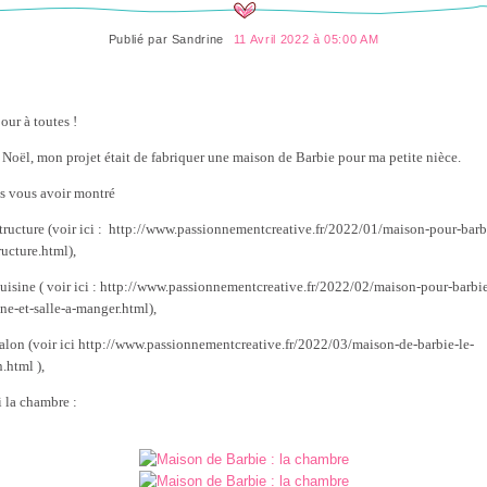
Publié par
Sandrine
11 Avril 2022 à 05:00 AM
our à toutes !
 Noël, mon projet était de fabriquer une maison de Barbie pour ma petite nièce.
s vous avoir montré
 structure (voir ici : http://www.passionnementcreative.fr/2022/01/maison-pour-barb
tructure.html),
 cuisine ( voir ici : http://www.passionnementcreative.fr/2022/02/maison-pour-barbie
ine-et-salle-a-manger.html),
 salon (voir ici http://www.passionnementcreative.fr/2022/03/maison-de-barbie-le-
.html ),
i la chambre :