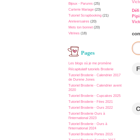
Bijoux - Parures
(25)
Carterie Mariage
(23)
Défi
Tutoriel Scrapbooking
(21)
Pip
Anniversaires
(20)
Vict
Mets ton bonnet
(20)
com
Vitrines
(18)
Pages
Les blogs où je me promène
F
Récapitulatif tutoriels Broderie
Tutoriel Broderie - Calendrier 2017
de Durene Jones
Tutoriel Broderie - Calendrier avent
2020
Tutoriel Broderie - Cupcakes 2025
Tutoriel Broderie - Fées 2021
Tutoriel Broderie - Ours 2022
Tutoriel Broderie Ours à
l'International 2023
Tutoriel Broderie - Ours à
l'international 2024
Tutoriel Broderie Portes 2015