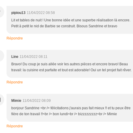
P
pipiou13
11/04/2022 08:58
Lit et tables de nuit ! Une bonne idée et une superbe réalisation là encore.
Petit à petit le nid de Barbie se construit. Bisous Sandrine et bravo
Répondre
Line
11/04/2022 08:11
Bravo! Du coup je suis allée voir les autres pièces et encore bravo! Beau
travail: la cuisine est parfaite et tout est adorable! Oui un tel projet fait rêver.
Répondre
M
Mimie
11/04/2022 08:09
bonjour Sandrine <br /> félicitations j'aurais pas fait mieux !! et tu peux être
fière de ton travail !!<br /> bon lundi<br /> bizzzzzzzzz<br /> Mimie
Répondre