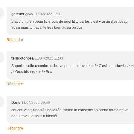
G
gateuxrigolo
11/04/2022 12:31
bravo un bien beau lit je vois de quel lit tu parles c est vrai qu il est beau
aussi mais tu travaille tres bien aussi bisous
Répondre
terlicotonbea
11/04/2022 11:33
Superbe cette chambre et bravo pour ton travail<br /> C'est superbe<br /> <
/> Gros bisous <br /> Béa
Répondre
D
Dane
11/04/2022 09:59
coucou c' est une très belle réalisation la construction prend forme bravo
beau travail bisous a bientôt
Répondre