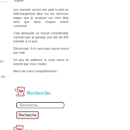
Les tutoriels seront mis petit à petit en
téléchargement libre sur les diverses
pages que je propose sur mon blog
ainsi que dans chaque article
concerné.
Cela demande un travail considérable
sachant que je partage pas loin de 400
tutoriels à ce jour.
Désormais, il n'y aura plus aucun envoi
par mail.
Un peu de patience et vous aurez le
ie-
tutoriel que vous voulez.
Merci de votre compréhension !
-la-
Recherche
Recherche