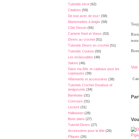
Tutoriels tricot
(62)
Citations
(59)
De tout avec de tout !
(58)
Marionnettes à doigts
(58)
Touj
Côté Dessin
(56)
Carterie Noel et Voeux
(53)
Rien
Divers au crochet
(51)
reste
Tutoriels Divers en crochet
(51)
Bonn
Tutoriels Couture
(50)
Les inclassables
(48)
Salons
(46)
Voir
Dans ma BAL et cadeaux pour les
copinautes
(39)
Cat
Vêtements et accessoires
(38)
Tutoriels Crochet Doudous et
amigurumis
(34)
Bambolas
(31)
Par
Concours
(31)
Lecture
(31)
Halloween
(28)
Vou
Bons plans
(27)
Tutoriel Divers
(27)
Accessoires pour la tête
(26)
Pâques
(26)