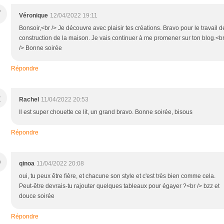
V
Véronique
12/04/2022 19:11
Bonsoir,<br /> Je découvre avec plaisir tes créations. Bravo pour le travail d
construction de la maison. Je vais continuer à me promener sur ton blog.<b
/> Bonne soirée
Répondre
R
Rachel
11/04/2022 20:53
Il est super chouette ce lit, un grand bravo. Bonne soirée, bisous
Répondre
Q
qinoa
11/04/2022 20:08
oui, tu peux être fière, et chacune son style et c'est très bien comme cela.
Peut-être devrais-tu rajouter quelques tableaux pour égayer ?<br /> bzz et
douce soirée
Répondre