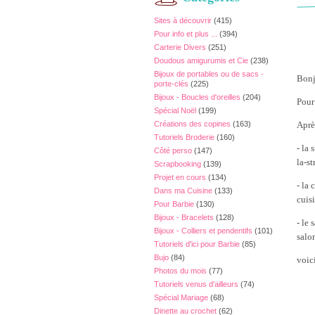
Sites à découvrir
(415)
Pour info et plus ...
(394)
Carterie Divers
(251)
Doudous amigurumis et Cie
(238)
Bijoux de portables ou de sacs -
Bonj
porte-clés
(225)
Bijoux - Boucles d'oreilles
(204)
Pour
Spécial Noël
(199)
Créations des copines
(163)
Aprè
Tutoriels Broderie
(160)
- la
Côté perso
(147)
la-s
Scrapbooking
(139)
Projet en cours
(134)
- la
Dans ma Cuisine
(133)
cuis
Pour Barbie
(130)
Bijoux - Bracelets
(128)
- le
Bijoux - Colliers et pendentifs
(101)
salon
Tutoriels d'ici pour Barbie
(85)
Bujo
(84)
voic
Photos du mois
(77)
Tutoriels venus d'ailleurs
(74)
Spécial Mariage
(68)
Dinette au crochet
(62)