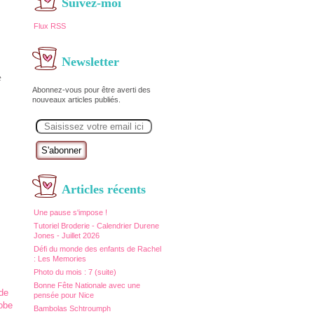
Suivez-moi
Flux RSS
Newsletter
e
Abonnez-vous pour être averti des
nouveaux articles publiés.
E
m
a
i
l
Articles récents
Une pause s'impose !
Tutoriel Broderie - Calendrier Durene
Jones - Juillet 2026
Défi du monde des enfants de Rachel
: Les Memories
Photo du mois : 7 (suite)
Bonne Fête Nationale avec une
pensée pour Nice
Bambolas Schtroumph