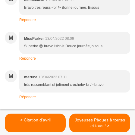
maminou56
13/04/2022 08:11
Bravo très réussi<br /> Bonne journée. Bisous
Répondre
M
MissParker
13/04/2022 08:09
Superbe 😉 bravo !<br /> Douce journée, bisous
Répondre
M
martine
13/04/2022 07:11
très ressemblant et joliment crocheté<br /> bravo
Répondre
< Citation d'avril
Joyeuses Pâques à toutes
et tous ! >