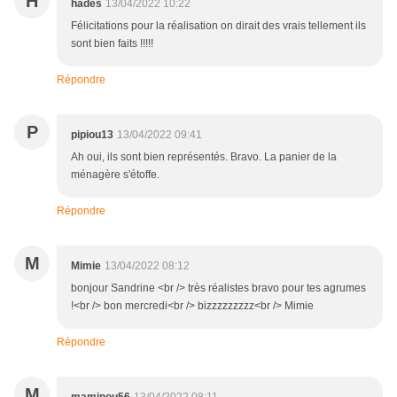
H
hades
13/04/2022 10:22
Félicitations pour la réalisation on dirait des vrais tellement ils
sont bien faits !!!!!
Répondre
P
pipiou13
13/04/2022 09:41
Ah oui, ils sont bien représentés. Bravo. La panier de la
ménagère s'étoffe.
Répondre
M
Mimie
13/04/2022 08:12
bonjour Sandrine <br /> très réalistes bravo pour tes agrumes
!<br /> bon mercredi<br /> bizzzzzzzzz<br /> Mimie
Répondre
M