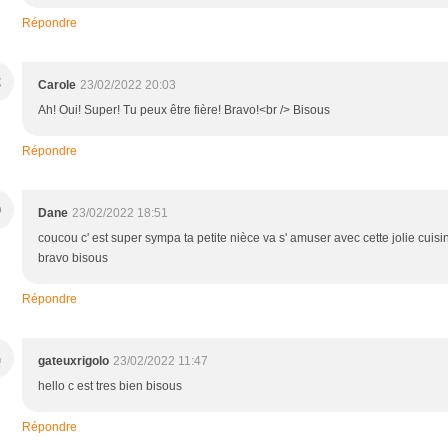
Répondre
C
Carole
23/02/2022 20:03
Ah! Oui! Super! Tu peux être fière! Bravo!<br /> Bisous
Répondre
D
Dane
23/02/2022 18:51
coucou c' est super sympa ta petite nièce va s' amuser avec cette jolie cuisi
bravo bisous
Répondre
G
gateuxrigolo
23/02/2022 11:47
hello c est tres bien bisous
Répondre