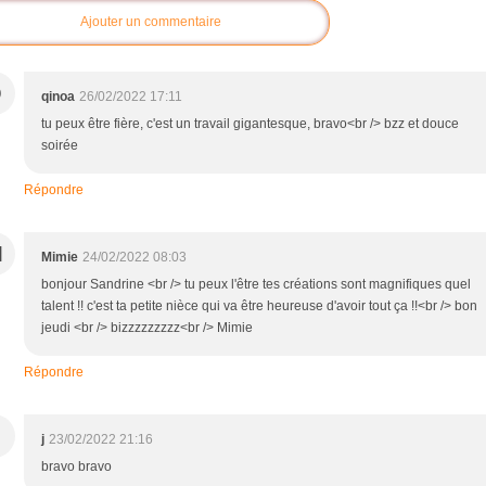
Ajouter un commentaire
Q
qinoa
26/02/2022 17:11
tu peux être fière, c'est un travail gigantesque, bravo<br /> bzz et douce
soirée
Répondre
M
Mimie
24/02/2022 08:03
bonjour Sandrine <br /> tu peux l'être tes créations sont magnifiques quel
talent !! c'est ta petite nièce qui va être heureuse d'avoir tout ça !!<br /> bon
jeudi <br /> bizzzzzzzzz<br /> Mimie
Répondre
j
23/02/2022 21:16
bravo bravo