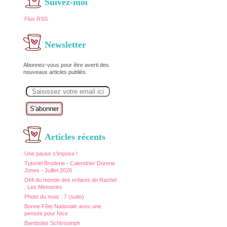
Suivez-moi
Flux RSS
Newsletter
Abonnez-vous pour être averti des
nouveaux articles publiés.
E
m
a
i
l
Articles récents
Une pause s'impose !
Tutoriel Broderie - Calendrier Durene
Jones - Juillet 2026
Défi du monde des enfants de Rachel
: Les Memories
Photo du mois : 7 (suite)
Bonne Fête Nationale avec une
pensée pour Nice
Bambolas Schtroumph