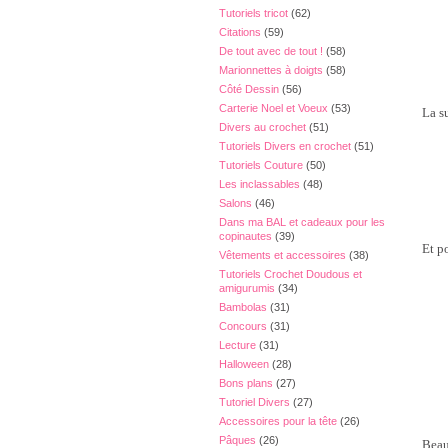
Tutoriels tricot
(62)
Citations
(59)
De tout avec de tout !
(58)
Marionnettes à doigts
(58)
Côté Dessin
(56)
Carterie Noel et Voeux
(53)
La s
Divers au crochet
(51)
Tutoriels Divers en crochet
(51)
Tutoriels Couture
(50)
Les inclassables
(48)
Salons
(46)
Dans ma BAL et cadeaux pour les
copinautes
(39)
Et po
Vêtements et accessoires
(38)
Tutoriels Crochet Doudous et
amigurumis
(34)
Bambolas
(31)
Concours
(31)
Lecture
(31)
Halloween
(28)
Bons plans
(27)
Tutoriel Divers
(27)
Accessoires pour la tête
(26)
Pâques
(26)
Beau