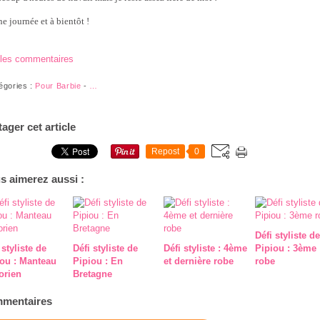
e journée et à bientôt !
 les commentaires
égories :
Pour Barbie
-
…
tager cet article
Repost
0
s aimerez aussi :
Défi styliste de
 styliste de
Défi styliste de
Défi styliste : 4ème
Pipiou : 3ème
iou : Manteau
Pipiou : En
et dernière robe
robe
orien
Bretagne
mentaires