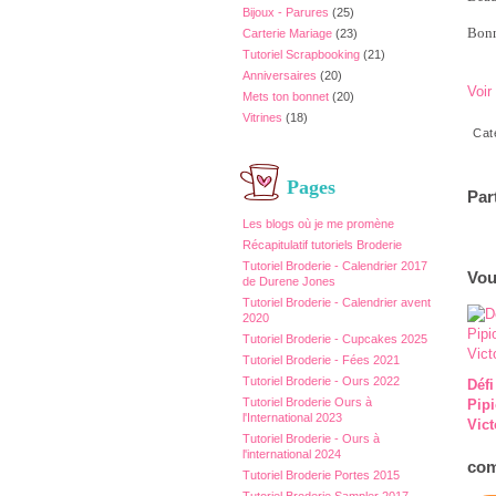
Bijoux - Parures
(25)
Bonn
Carterie Mariage
(23)
Tutoriel Scrapbooking
(21)
Anniversaires
(20)
Voir
Mets ton bonnet
(20)
Vitrines
(18)
Cat
Pages
Par
Les blogs où je me promène
Récapitulatif tutoriels Broderie
Tutoriel Broderie - Calendrier 2017
Vou
de Durene Jones
Tutoriel Broderie - Calendrier avent
2020
Tutoriel Broderie - Cupcakes 2025
Tutoriel Broderie - Fées 2021
Tutoriel Broderie - Ours 2022
Défi
Tutoriel Broderie Ours à
Pip
l'International 2023
Vict
Tutoriel Broderie - Ours à
l'international 2024
com
Tutoriel Broderie Portes 2015