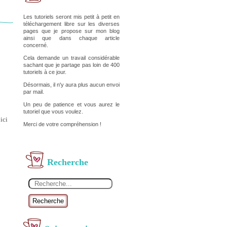
Les tutoriels seront mis petit à petit en
téléchargement libre sur les diverses
pages que je propose sur mon blog
ainsi que dans chaque article
concerné.
Cela demande un travail considérable
sachant que je partage pas loin de 400
tutoriels à ce jour.
Désormais, il n'y aura plus aucun envoi
par mail.
Un peu de patience et vous aurez le
tutoriel que vous voulez.
ici
Merci de votre compréhension !
Recherche
Recherche