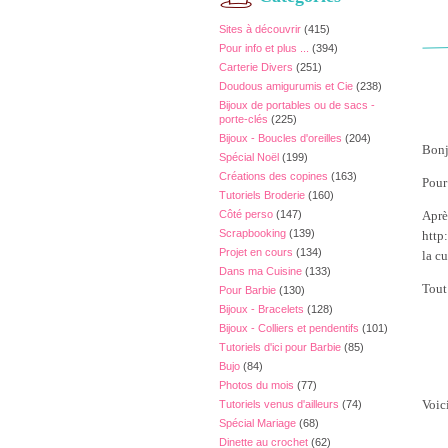
Sites à découvrir
(415)
Pour info et plus ...
(394)
Carterie Divers
(251)
Doudous amigurumis et Cie
(238)
Bijoux de portables ou de sacs -
porte-clés
(225)
Bijoux - Boucles d'oreilles
(204)
Bonj
Spécial Noël
(199)
Créations des copines
(163)
Pour
Tutoriels Broderie
(160)
Côté perso
(147)
Aprè
Scrapbooking
(139)
http
Projet en cours
(134)
la cu
Dans ma Cuisine
(133)
Tout 
Pour Barbie
(130)
Bijoux - Bracelets
(128)
Bijoux - Colliers et pendentifs
(101)
Tutoriels d'ici pour Barbie
(85)
Bujo
(84)
Photos du mois
(77)
Voic
Tutoriels venus d'ailleurs
(74)
Spécial Mariage
(68)
Dinette au crochet
(62)