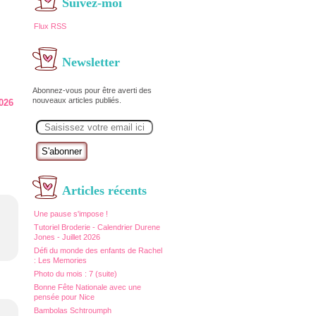
Suivez-moi
Flux RSS
Newsletter
Abonnez-vous pour être averti des
nouveaux articles publiés.
026
E
m
a
i
l
Articles récents
Une pause s'impose !
Tutoriel Broderie - Calendrier Durene
Jones - Juillet 2026
Défi du monde des enfants de Rachel
: Les Memories
Photo du mois : 7 (suite)
Bonne Fête Nationale avec une
pensée pour Nice
Bambolas Schtroumph