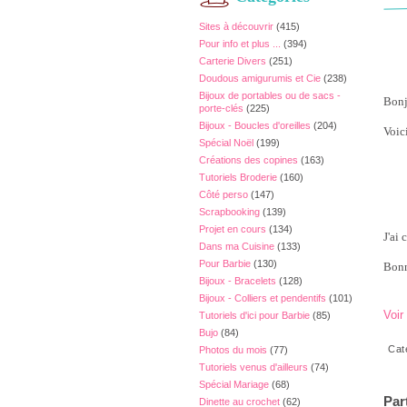
Sites à découvrir
(415)
Pour info et plus ...
(394)
Carterie Divers
(251)
Doudous amigurumis et Cie
(238)
Bijoux de portables ou de sacs -
Bonj
porte-clés
(225)
Bijoux - Boucles d'oreilles
(204)
Voic
Spécial Noël
(199)
Créations des copines
(163)
Tutoriels Broderie
(160)
Côté perso
(147)
Scrapbooking
(139)
Projet en cours
(134)
J'ai 
Dans ma Cuisine
(133)
Pour Barbie
(130)
Bonn
Bijoux - Bracelets
(128)
Bijoux - Colliers et pendentifs
(101)
Voir
Tutoriels d'ici pour Barbie
(85)
Bujo
(84)
Cat
Photos du mois
(77)
Tutoriels venus d'ailleurs
(74)
Spécial Mariage
(68)
Par
Dinette au crochet
(62)