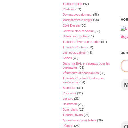
Tutoriels tricot
(62)
Citations
(59)
De tout avec de tout !
(58)
Vou
Marionnettes à doigts
(58)
Côté Dessin
(56)
Carterie Noel et Voeux
(53)
Bujo
Divers au crochet
(51)
Tutoriels Divers en crochet
(51)
Tutoriels Couture
(50)
com
Les inclassables
(48)
Salons
(46)
Dans ma BAL et cadeaux pour les
copinautes
(39)
Vêtements et accessoires
(38)
Tutoriels Crochet Doudous et
amigurumis
(34)
Bambolas
(31)
Concours
(31)
Lecture
(31)
Halloween
(28)
Bons plans
(27)
Tutoriel Divers
(27)
Accessoires pour la tête
(26)
Pâques
(26)