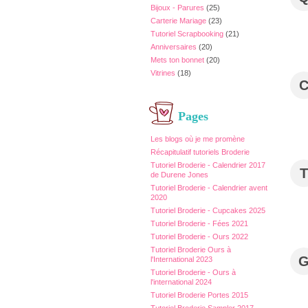
Bijoux - Parures
(25)
Carterie Mariage
(23)
Tutoriel Scrapbooking
(21)
Anniversaires
(20)
Mets ton bonnet
(20)
Vitrines
(18)
Pages
Les blogs où je me promène
Récapitulatif tutoriels Broderie
Tutoriel Broderie - Calendrier 2017
T
de Durene Jones
Tutoriel Broderie - Calendrier avent
2020
Tutoriel Broderie - Cupcakes 2025
Tutoriel Broderie - Fées 2021
Tutoriel Broderie - Ours 2022
Tutoriel Broderie Ours à
l'International 2023
Tutoriel Broderie - Ours à
l'international 2024
Tutoriel Broderie Portes 2015