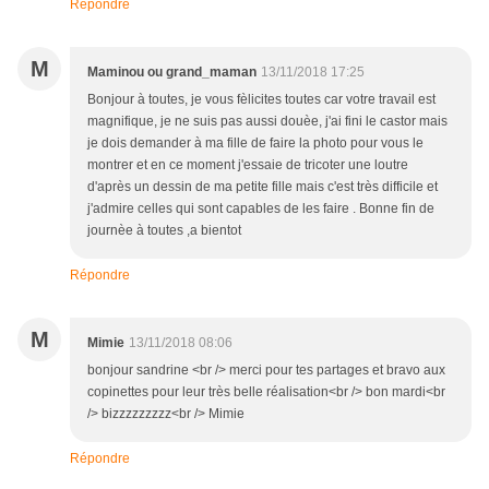
Répondre
M
Maminou ou grand_maman
13/11/2018 17:25
Bonjour à toutes, je vous fèlicites toutes car votre travail est
magnifique, je ne suis pas aussi douèe, j'ai fini le castor mais
je dois demander à ma fille de faire la photo pour vous le
montrer et en ce moment j'essaie de tricoter une loutre
d'après un dessin de ma petite fille mais c'est très difficile et
j'admire celles qui sont capables de les faire . Bonne fin de
journèe à toutes ,a bientot
Répondre
M
Mimie
13/11/2018 08:06
bonjour sandrine <br /> merci pour tes partages et bravo aux
copinettes pour leur très belle réalisation<br /> bon mardi<br
/> bizzzzzzzzz<br /> Mimie
Répondre