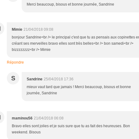
Merci beaucoup, bisous et bonne journée, Sandrine
M
Mimie
21/04/2018 09:08
bonjour Sandrine<br /> le principal c'est que tu as pensais aux copinettes e
créant ses merveilles bravo elles sont très belles<br /> bon samedi<br />
bizzzzzzzz<br /> Mimie
Répondre
S
Sandrine
25/04/2018 17:36
mieux vaut tard que jamais ! Merci beaucoup, bisous et bonne
journée, Sandrine
M
maminou56
21/04/2018 06:08
Bravo elles sont jolies et je suis sure que tu as fait des heureuses. Bon
weekend. Bisous