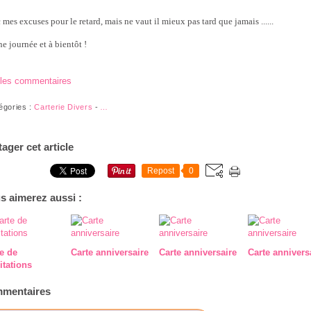
mes excuses pour le retard, mais ne vaut il mieux pas tard que jamais ......
e journée et à bientôt !
 les commentaires
égories :
Carterie Divers
-
…
tager cet article
Repost
0
s aimerez aussi :
e de
Carte anniversaire
Carte anniversaire
Carte annivers
citations
mentaires