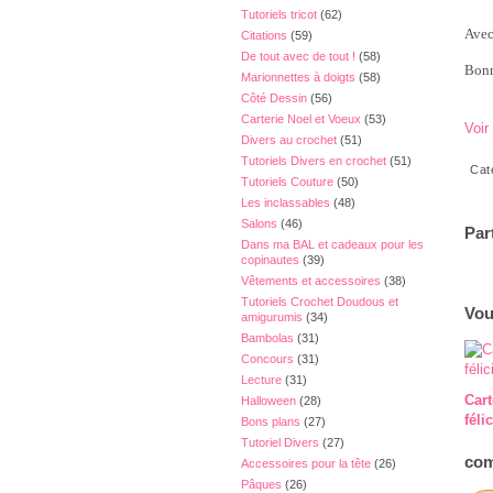
Tutoriels tricot
(62)
Avec 
Citations
(59)
De tout avec de tout !
(58)
Bonn
Marionnettes à doigts
(58)
Côté Dessin
(56)
Carterie Noel et Voeux
(53)
Voir
Divers au crochet
(51)
Tutoriels Divers en crochet
(51)
Cat
Tutoriels Couture
(50)
Les inclassables
(48)
Salons
(46)
Par
Dans ma BAL et cadeaux pour les
copinautes
(39)
Vêtements et accessoires
(38)
Tutoriels Crochet Doudous et
Vou
amigurumis
(34)
Bambolas
(31)
Concours
(31)
Lecture
(31)
Cart
Halloween
(28)
féli
Bons plans
(27)
Tutoriel Divers
(27)
com
Accessoires pour la tête
(26)
Pâques
(26)