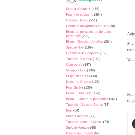
Sites à découvrir
(415)
Pour info et plus ...
(394)
Carterie Divers
(251)
Doudous amigurumis et Cie
(238)
Bijoux de portables ou de sacs -
Aujo
porte-clés
(225)
Bijoux - Boucles d'oreilles
(204)
Si v
Spécial Noël
(199)
termi
Créations des copines
(163)
Tutoriels Broderie
(160)
Voici
Côté perso
(147)
Scrapbooking
(139)
Projet en cours
(134)
Dans ma Cuisine
(133)
Pour Barbie
(130)
Bijoux - Bracelets
(128)
Pour 
Bijoux - Colliers et pendentifs
(101)
toujo
Tutoriels d'ici pour Barbie
(85)
Bujo
(84)
Photos du mois
(77)
Tutoriels venus d'ailleurs
(74)
Spécial Mariage
(68)
Dinette au crochet
(62)