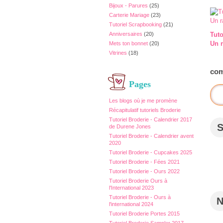
Bijoux - Parures
(25)
Carterie Mariage
(23)
Tutoriel Scrapbooking
(21)
Anniversaires
(20)
Tuto
Un r
Mets ton bonnet
(20)
Vitrines
(18)
com
Pages
Les blogs où je me promène
Récapitulatif tutoriels Broderie
Tutoriel Broderie - Calendrier 2017
de Durene Jones
Tutoriel Broderie - Calendrier avent
2020
Tutoriel Broderie - Cupcakes 2025
Tutoriel Broderie - Fées 2021
Tutoriel Broderie - Ours 2022
Tutoriel Broderie Ours à
l'International 2023
Tutoriel Broderie - Ours à
l'international 2024
Tutoriel Broderie Portes 2015