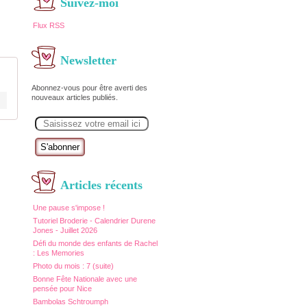
Suivez-moi
Flux RSS
Newsletter
Abonnez-vous pour être averti des
nouveaux articles publiés.
E
m
a
i
l
Articles récents
Une pause s'impose !
Tutoriel Broderie - Calendrier Durene
Jones - Juillet 2026
Défi du monde des enfants de Rachel
: Les Memories
Photo du mois : 7 (suite)
Bonne Fête Nationale avec une
pensée pour Nice
Bambolas Schtroumph