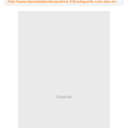
http://www.danslatelierdesandrine.fr/boutique/le-coin-des-enfants/les-doudous-amigurumis-et-cie/voiture-dc.html
Publicité