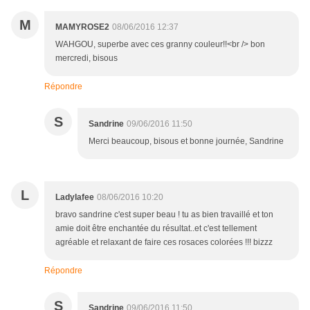
M
MAMYROSE2
08/06/2016 12:37
WAHGOU, superbe avec ces granny couleur!!<br /> bon
mercredi, bisous
Répondre
S
Sandrine
09/06/2016 11:50
Merci beaucoup, bisous et bonne journée, Sandrine
L
Ladylafee
08/06/2016 10:20
bravo sandrine c'est super beau ! tu as bien travaillé et ton
amie doit être enchantée du résultat..et c'est tellement
agréable et relaxant de faire ces rosaces colorées !!! bizzz
Répondre
S
Sandrine
09/06/2016 11:50