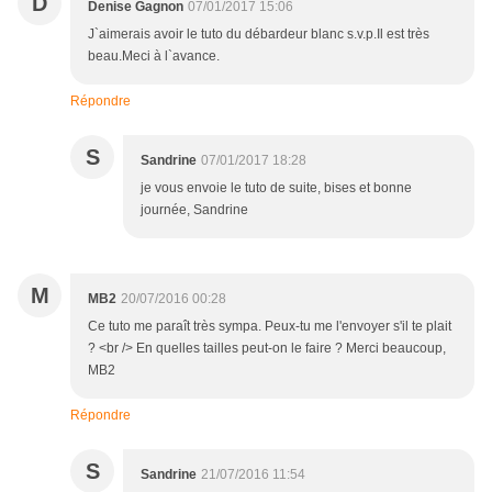
D
Denise Gagnon
07/01/2017 15:06
J`aimerais avoir le tuto du débardeur blanc s.v.p.Il est très
beau.Meci à l`avance.
Répondre
S
Sandrine
07/01/2017 18:28
je vous envoie le tuto de suite, bises et bonne
journée, Sandrine
M
MB2
20/07/2016 00:28
Ce tuto me paraît très sympa. Peux-tu me l'envoyer s'il te plait
? <br /> En quelles tailles peut-on le faire ? Merci beaucoup,
MB2
Répondre
S
Sandrine
21/07/2016 11:54