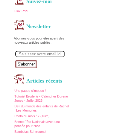
Suivez-moi
Flux RSS
Newsletter
Abonnez-vous pour être averti des
nouveaux articles publiés.
E
m
a
i
l
Articles récents
Une pause s'impose !
Tutoriel Broderie - Calendrier Durene
à
Jones - Juillet 2026
Défi du monde des enfants de Rachel
: Les Memories
Photo du mois : 7 (suite)
Bonne Fête Nationale avec une
pensée pour Nice
Bambolas Schtroumph