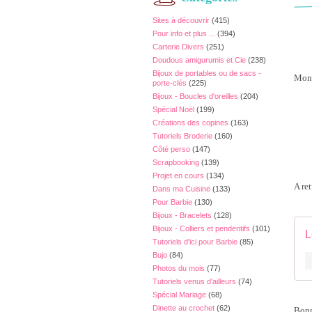
Sites à découvrir
(415)
Pour info et plus ...
(394)
Carterie Divers
(251)
Doudous amigurumis et Cie
(238)
Bijoux de portables ou de sacs -
Mon 
porte-clés
(225)
Bijoux - Boucles d'oreilles
(204)
Spécial Noël
(199)
Créations des copines
(163)
Tutoriels Broderie
(160)
Côté perso
(147)
Scrapbooking
(139)
Projet en cours
(134)
A re
Dans ma Cuisine
(133)
Pour Barbie
(130)
Bijoux - Bracelets
(128)
Bijoux - Colliers et pendentifs
(101)
L
Tutoriels d'ici pour Barbie
(85)
Bujo
(84)
Photos du mois
(77)
Tutoriels venus d'ailleurs
(74)
Spécial Mariage
(68)
Dinette au crochet
(62)
Bonn