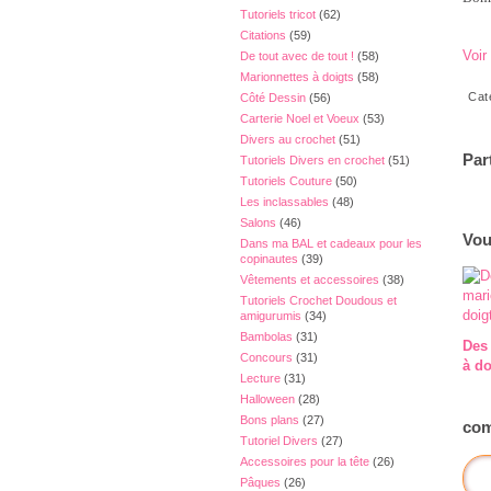
Tutoriels tricot
(62)
Citations
(59)
Voir
De tout avec de tout !
(58)
Marionnettes à doigts
(58)
Cat
Côté Dessin
(56)
Carterie Noel et Voeux
(53)
Divers au crochet
(51)
Par
Tutoriels Divers en crochet
(51)
Tutoriels Couture
(50)
Les inclassables
(48)
Salons
(46)
Vou
Dans ma BAL et cadeaux pour les
copinautes
(39)
Vêtements et accessoires
(38)
Tutoriels Crochet Doudous et
amigurumis
(34)
Bambolas
(31)
Des
Concours
(31)
à do
Lecture
(31)
Halloween
(28)
Bons plans
(27)
com
Tutoriel Divers
(27)
Accessoires pour la tête
(26)
Pâques
(26)