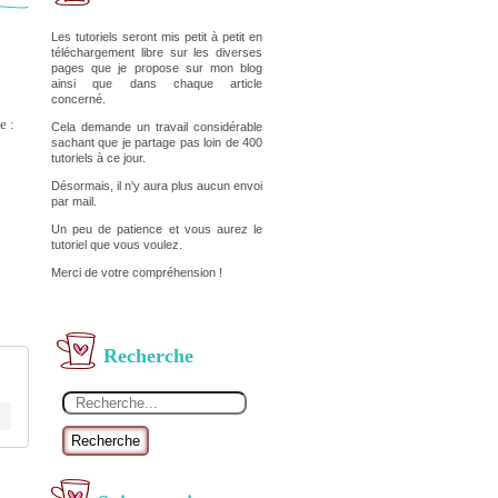
Les tutoriels seront mis petit à petit en
téléchargement libre sur les diverses
pages que je propose sur mon blog
ainsi que dans chaque article
concerné.
e :
Cela demande un travail considérable
sachant que je partage pas loin de 400
tutoriels à ce jour.
Désormais, il n'y aura plus aucun envoi
par mail.
Un peu de patience et vous aurez le
tutoriel que vous voulez.
Merci de votre compréhension !
Recherche
Recherche