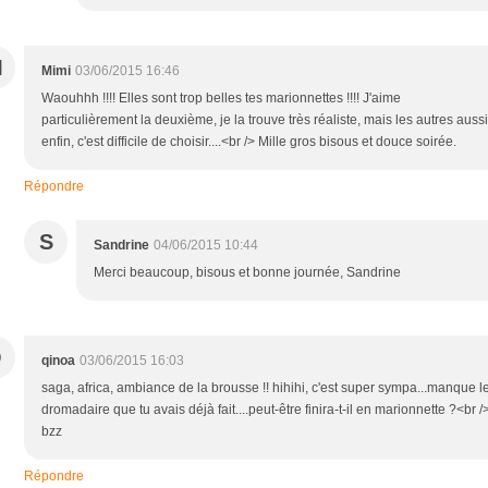
M
Mimi
03/06/2015 16:46
Waouhhh !!!! Elles sont trop belles tes marionnettes !!!! J'aime
particulièrement la deuxième, je la trouve très réaliste, mais les autres aussi
enfin, c'est difficile de choisir....<br /> Mille gros bisous et douce soirée.
Répondre
S
Sandrine
04/06/2015 10:44
Merci beaucoup, bisous et bonne journée, Sandrine
Q
qinoa
03/06/2015 16:03
saga, africa, ambiance de la brousse !! hihihi, c'est super sympa...manque l
dromadaire que tu avais déjà fait....peut-être finira-t-il en marionnette ?<br /
bzz
Répondre