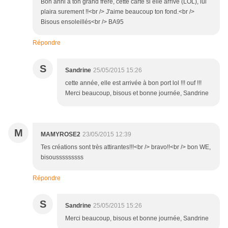
Bon anni à ton grand frère, cette carte si elle arrive (LOL), lui
plaira surement !!<br /> J'aime beaucoup ton fond.<br />
Bisous ensoleillés<br /> BA95
Répondre
S
Sandrine
25/05/2015 15:26
cette année, elle est arrivée à bon port lol !!! ouf !!!
Merci beaucoup, bisous et bonne journée, Sandrine
M
MAMYROSE2
23/05/2015 12:39
Tes créations sont très attirantes!!!<br /> bravo!!<br /> bon WE,
bisousssssssss
Répondre
S
Sandrine
25/05/2015 15:26
Merci beaucoup, bisous et bonne journée, Sandrine