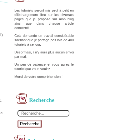
Les tutoriels seront mis petit à petit en
téléchargement libre sur les diverses
pages que je propose sur mon blog
ainsi que dans chaque article
concerné.
1)
Cela demande un travail considérable
sachant que je partage pas loin de 400
tutoriels à ce jour.
Désormais, il n'y aura plus aucun envoi
par mail.
Un peu de patience et vous aurez le
tutoriel que vous voulez.
Merci de votre compréhension !
Recherche
u
es
Recherche