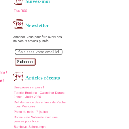
Suivez-moi
Flux RSS
Newsletter
Abonnez-vous pour être averti des
nouveaux articles publiés.
E
m
a
i
l
Articles récents
é !
Une pause s'impose !
Tutoriel Broderie - Calendrier Durene
Jones - Juillet 2026
Défi du monde des enfants de Rachel
: Les Memories
Photo du mois : 7 (suite)
Bonne Fête Nationale avec une
pensée pour Nice
Bambolas Schtroumph