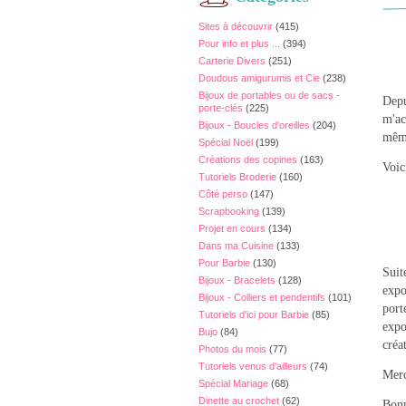
Sites à découvrir
(415)
Pour info et plus ...
(394)
Carterie Divers
(251)
Doudous amigurumis et Cie
(238)
Bijoux de portables ou de sacs -
Depu
porte-clés
(225)
m'ac
Bijoux - Boucles d'oreilles
(204)
même
Spécial Noël
(199)
Créations des copines
(163)
Voic
Tutoriels Broderie
(160)
Côté perso
(147)
Scrapbooking
(139)
Projet en cours
(134)
Dans ma Cuisine
(133)
Pour Barbie
(130)
Suit
Bijoux - Bracelets
(128)
expo
Bijoux - Colliers et pendentifs
(101)
port
Tutoriels d'ici pour Barbie
(85)
expo
Bujo
(84)
créa
Photos du mois
(77)
Tutoriels venus d'ailleurs
(74)
Merc
Spécial Mariage
(68)
Dinette au crochet
(62)
Bonn