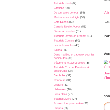
Tutoriels tricot
(62)
Citations
(59)
Voir
De tout avec de tout !
(58)
Marionnettes à doigts
(58)
Côté Dessin
(56)
Cat
Carterie Noel et Voeux
(53)
Divers au crochet
(51)
Par
Tutoriels Divers en crochet
(51)
Tutoriels Couture
(50)
Les inclassables
(48)
Salons
(46)
Vou
Dans ma BAL et cadeaux pour les
copinautes
(39)
Vêtements et accessoires
(38)
Tutoriels Crochet Doudous et
amigurumis
(34)
Une
Bambolas
(31)
s'im
Concours
(31)
Lecture
(31)
Halloween
(28)
Bons plans
(27)
com
Tutoriel Divers
(27)
Accessoires pour la tête
(26)
Pâques
(26)