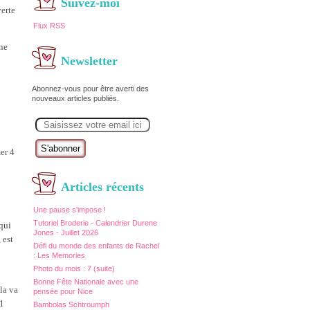
Suivez-moi
erte
Flux RSS
une
Newsletter
Abonnez-vous pour être averti des
nouveaux articles publiés.
E
m
a
i
mer 4
l
Articles récents
Une pause s'impose !
Tutoriel Broderie - Calendrier Durene
qui
Jones - Juillet 2026
 est
Défi du monde des enfants de Rachel
: Les Memories
Photo du mois : 7 (suite)
Bonne Fête Nationale avec une
la va
pensée pour Nice
 1
Bambolas Schtroumph