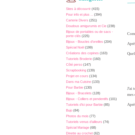
Sites à découvrir
(415)
Pour info et plus ...
(394)
Carterie Divers
(251)
Doudous amigurumis et Cie
(238)
Bijoux de portables ou de sacs -
Comm
porte-clés
(225)
Bijoux - Boucles d'oreilles
(204)
Aprè
Spécial Noël
(199)
Créations des copines
(163)
Quel
Tutoriels Broderie
(160)
Côté perso
(147)
Scrapbooking
(139)
Projet en cours
(134)
Dans ma Cuisine
(133)
Pour Barbie
(130)
J'ai
Bijoux - Bracelets
(128)
mes 
Bijoux - Colliers et pendentifs
(101)
Après
Tutoriels d'ici pour Barbie
(85)
Bujo
(84)
Photos du mois
(77)
Tutoriels venus d'ailleurs
(74)
Spécial Mariage
(68)
Dinette au crochet
(62)