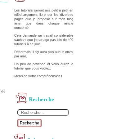
Les tutoriels seront mis petit à petit en
téléchargement libre sur les diverses
pages que je propose sur mon blog
ainsi que dans chaque article
concerné.
Cela demande un travail considérable
sachant que je partage pas loin de 400
tutoriels à ce jour.
Désormais, il n'y aura plus aucun envoi
par mail.
Un peu de patience et vous aurez le
tutoriel que vous voulez.
Merci de votre compréhension !
e de
Recherche
Recherche