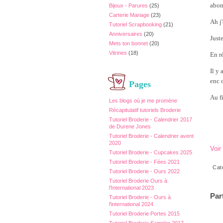
abonn
Bijoux - Parures
(25)
Carterie Mariage
(23)
Ah j'
Tutoriel Scrapbooking
(21)
Anniversaires
(20)
Just
Mets ton bonnet
(20)
Vitrines
(18)
En r
Il y
enc 
Pages
Au fi
Les blogs où je me promène
Récapitulatif tutoriels Broderie
Tutoriel Broderie - Calendrier 2017
de Durene Jones
Tutoriel Broderie - Calendrier avent
2020
Voir
Tutoriel Broderie - Cupcakes 2025
Tutoriel Broderie - Fées 2021
Cat
Tutoriel Broderie - Ours 2022
Tutoriel Broderie Ours à
l'International 2023
Par
Tutoriel Broderie - Ours à
l'international 2024
Tutoriel Broderie Portes 2015