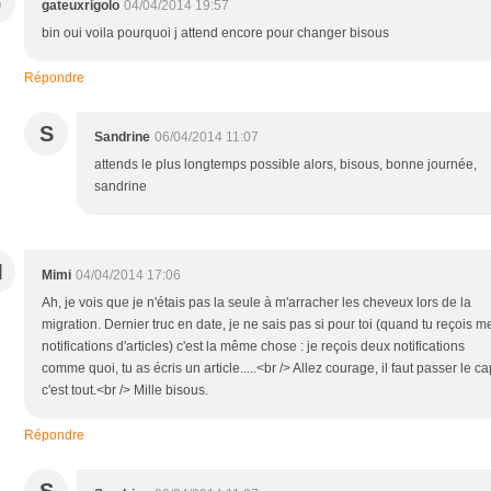
G
gateuxrigolo
04/04/2014 19:57
bin oui voila pourquoi j attend encore pour changer bisous
Répondre
S
Sandrine
06/04/2014 11:07
attends le plus longtemps possible alors, bisous, bonne journée,
sandrine
M
Mimi
04/04/2014 17:06
Ah, je vois que je n'étais pas la seule à m'arracher les cheveux lors de la
migration. Dernier truc en date, je ne sais pas si pour toi (quand tu reçois m
notifications d'articles) c'est la même chose : je reçois deux notifications
comme quoi, tu as écris un article.....<br /> Allez courage, il faut passer le ca
c'est tout.<br /> Mille bisous.
Répondre
S