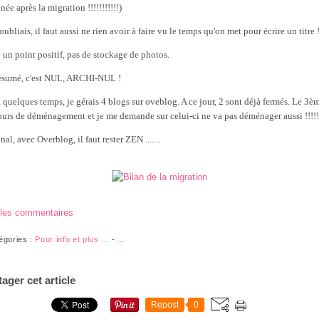
ée après la migration !!!!!!!!!!!)
oubliais, il faut aussi ne rien avoir à faire vu le temps qu'on met pour écrire un titre !
e un point positif, pas de stockage de photos.
ésumé, c'est NUL, ARCHI-NUL !
 a quelques temps, je gérais 4 blogs sur oveblog. A ce jour, 2 sont déjà fermés. Le 3èm
ours de déménagement et je me demande sur celui-ci ne va pas déménager aussi !!!!!
nal, avec Overblog, il faut rester ZEN .......
 les commentaires
égories :
Pour info et plus ...
-
…
tager cet article
Repost
0