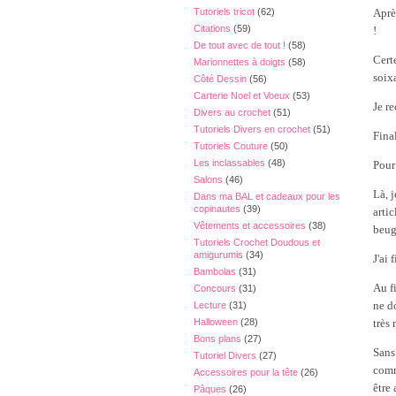
Tutoriels tricot
(62)
Aprè
Citations
(59)
!
De tout avec de tout !
(58)
Cert
Marionnettes à doigts
(58)
soixa
Côté Dessin
(56)
Carterie Noel et Voeux
(53)
Je r
Divers au crochet
(51)
Tutoriels Divers en crochet
(51)
Final
Tutoriels Couture
(50)
Les inclassables
(48)
Pour
Salons
(46)
Là, j
Dans ma BAL et cadeaux pour les
copinautes
(39)
arti
Vêtements et accessoires
(38)
beugu
Tutoriels Crochet Doudous et
amigurumis
(34)
J'ai 
Bambolas
(31)
Au f
Concours
(31)
ne d
Lecture
(31)
Halloween
(28)
très
Bons plans
(27)
Sans
Tutoriel Divers
(27)
comm
Accessoires pour la tête
(26)
être
Pâques
(26)