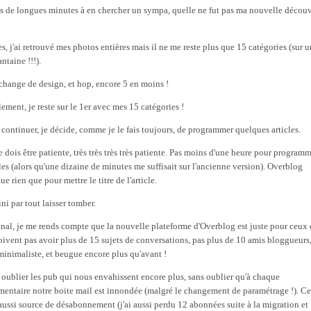
s de longues minutes à en chercher un sympa, quelle ne fut pas ma nouvelle découv
es, j'ai retrouvé mes photos entières mais il ne me reste plus que 15 catégories (sur 
ntaine !!!).
echange de design, et hop, encore 5 en moins !
ement, je reste sur le 1er avec mes 15 catégories !
 continuer, je décide, comme je le fais toujours, de programmer quelques articles.
e dois être patiente, très très très très patiente. Pas moins d'une heure pour program
cles (alors qu'une dizaine de minutes me suffisait sur l'ancienne version). Overblog
e rien que pour mettre le titre de l'article.
fini par tout laisser tomber.
inal, je me rends compte que la nouvelle plateforme d'Overblog est juste pour ceux 
oivent pas avoir plus de 15 sujets de conversations, pas plus de 10 amis bloggueurs,
 minimaliste, et beugue encore plus qu'avant !
 oublier les pub qui nous envahissent encore plus, sans oublier qu'à chaque
entaire notre boite mail est innondée (malgré le changement de paramétrage !). Ce
 aussi source de désabonnement (j'ai aussi perdu 12 abonnées suite à la migration et