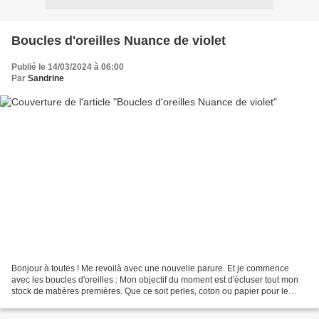
Boucles d'oreilles Nuance de violet
Publié le 14/03/2024 à 06:00
Par
Sandrine
Bonjour à toutes ! Me revoilà avec une nouvelle parure. Et je commence
avec les boucles d'oreilles : Mon objectif du moment est d'écluser tout mon
stock de matières premières. Que ce soit perles, coton ou papier pour le
scrap. Alors voici ce nouveau début...