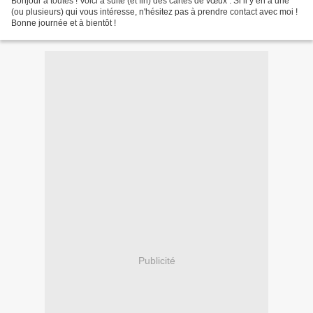
Bonjour à toutes ! Voici a suite (et fin) des cartes de vœux : Si il y en a une
(ou plusieurs) qui vous intéresse, n'hésitez pas à prendre contact avec moi !
Bonne journée et à bientôt !
Publicité