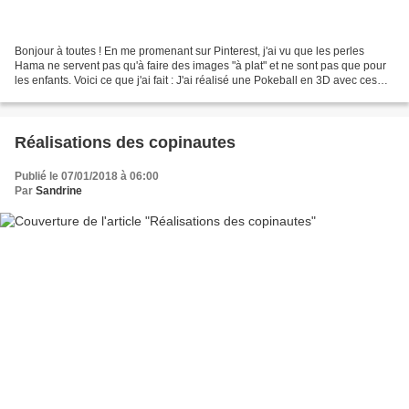
Bonjour à toutes ! En me promenant sur Pinterest, j'ai vu que les perles
Hama ne servent pas qu'à faire des images "à plat" et ne sont pas que pour
les enfants. Voici ce que j'ai fait : J'ai réalisé une Pokeball en 3D avec ces
fameuses perles à repasser....
Réalisations des copinautes
Publié le 07/01/2018 à 06:00
Par
Sandrine