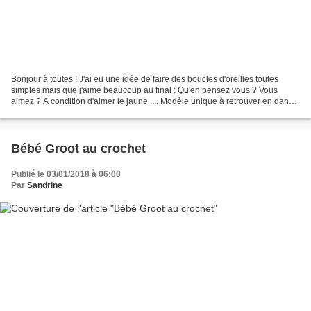
Bonjour à toutes ! J'ai eu une idée de faire des boucles d'oreilles toutes
simples mais que j'aime beaucoup au final : Qu'en pensez vous ? Vous
aimez ? A condition d'aimer le jaune .... Modèle unique à retrouver en dans
ma boutique ici : Bonne journée...
Bébé Groot au crochet
Publié le 03/01/2018 à 06:00
Par
Sandrine