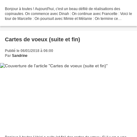
Bonjour à toutes ! Aujourd'hui, c'est un beau défilé de réalisations des
copinautes. On commence avec Dinah : On continue avec Francette : Voici le
tour de Marcelle : On poursuit avec Mimie et Mélanie : On termine ce
magnifique défilé par Sophie : Bravo...
Cartes de voeux (suite et fin)
Publié le 06/01/2018 à 06:00
Par
Sandrine