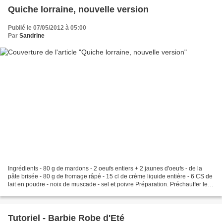
Quiche lorraine, nouvelle version
Publié le 07/05/2012 à 05:00
Par
Sandrine
Ingrédients - 80 g de mardons - 2 oeufs entiers + 2 jaunes d'oeufs - de la
pâte brisée - 80 g de fromage râpé - 15 cl de crème liquide entière - 6 CS de
lait en poudre - noix de muscade - sel et poivre Préparation. Préchauffer le
four à 180°C. Faire sauter...
Tutoriel - Barbie Robe d'Eté