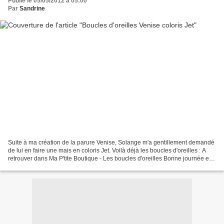
Publié le 05/05/2012 à 05:00
Par
Sandrine
Suite à ma création de la parure Venise, Solange m'a gentillement demandé
de lui en faire une mais en coloris Jet. Voilà déjà les boucles d'oreilles : A
retrouver dans Ma P'tite Boutique - Les boucles d'oreilles Bonne journée et à
bientôt !