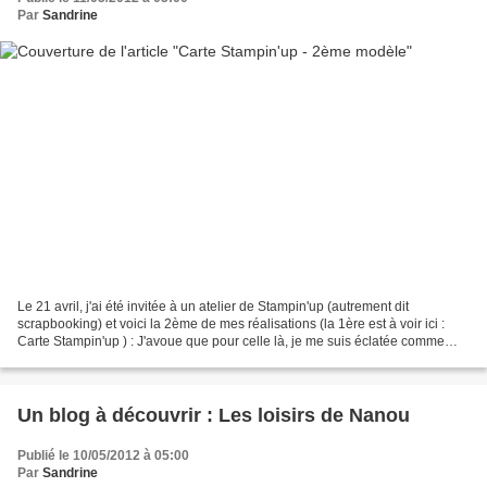
Par
Sandrine
Le 21 avril, j'ai été invitée à un atelier de Stampin'up (autrement dit
scrapbooking) et voici la 2ème de mes réalisations (la 1ère est à voir ici :
Carte Stampin'up ) : J'avoue que pour celle là, je me suis éclatée comme
une folle. Il y avait tellement...
Un blog à découvrir : Les loisirs de Nanou
Publié le 10/05/2012 à 05:00
Par
Sandrine