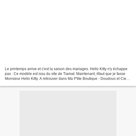
Le printemps arrive et c'est la saison des mariages. Hello Kitty n'y échappe
pas : Ce modèle est issu du site de Tiamat. Maintenant, ilfaut que je fasse
Monsieur Hello Kitty. A retrouver dans Ma P'tite Boutique - Doudous et Cie
Bonne journée et à bientôt...