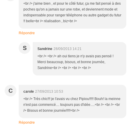
<br /> j'aime bien , et pour le côté futur, ça me fait pensé à des
poches qu'on a jamais sur une robe, et deviennent mode et
indispensable pour ranger téléphone ou autre gadget du futur
!! belle<br /> réalisation , biz<br />
Répondre
S
Sandrine
28/09/2013 14:21
<br /> <br /> ah oui tiens je n'y avais pas pensé !
Merci beaucoup, bisous, et bonne journée,
Sandrine<br /> <br /> <br /> <br />
C
carole
27/09/2013 10:53
<br /> Très chic!!! je l'avais vu chez Pipiou!!!!! Bouh! la meinne
n'est pas commencé.... toujours pas d'idée.....<br /> <br /> <br
/> Bisous et bonne journée!!!!!<br />
Répondre