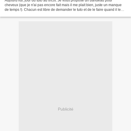
Aujourd'hui, jour du tuto au tricot. Je vous propose un bandeau pour
cheveux (que je n'ai pas encore fait mais il me plait bien, juste un manque
de temps !). Chacun est libre de demander le tuto et de le faire quand il le
souhaite. Si vous le souhaitez,...
Publicité