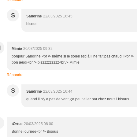
S
Sandrine
22/03/2025 16:45
bisous
M
Mimie
20/03/2025 09:32
bonjour Sandrine <br /> même si le soleil est là il ne fait pas chaud !!<br />
bon jeudi<br /> bizzzzzzzzzz<br /> Mimie
Répondre
S
Sandrine
22/03/2025 16:44
quand il n'y a pas de vent, ça peut aller par chez nous ! bisous
tOrtue
20/03/2025 08:00
Bonne journée<br /> Bisous