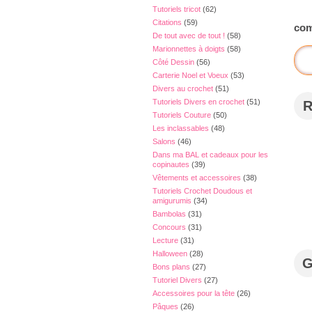
Tutoriels tricot
(62)
Citations
(59)
com
De tout avec de tout !
(58)
Marionnettes à doigts
(58)
Côté Dessin
(56)
Carterie Noel et Voeux
(53)
Divers au crochet
(51)
Tutoriels Divers en crochet
(51)
Tutoriels Couture
(50)
Les inclassables
(48)
Salons
(46)
Dans ma BAL et cadeaux pour les
copinautes
(39)
Vêtements et accessoires
(38)
Tutoriels Crochet Doudous et
amigurumis
(34)
Bambolas
(31)
Concours
(31)
Lecture
(31)
Halloween
(28)
Bons plans
(27)
Tutoriel Divers
(27)
Accessoires pour la tête
(26)
Pâques
(26)