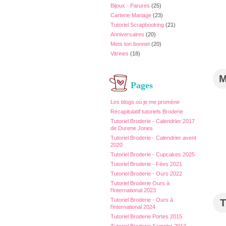
Bijoux - Parures
(25)
Carterie Mariage
(23)
Tutoriel Scrapbooking
(21)
Anniversaires
(20)
Mets ton bonnet
(20)
Vitrines
(18)
Pages
Les blogs où je me promène
Récapitulatif tutoriels Broderie
Tutoriel Broderie - Calendrier 2017
de Durene Jones
Tutoriel Broderie - Calendrier avent
2020
Tutoriel Broderie - Cupcakes 2025
Tutoriel Broderie - Fées 2021
Tutoriel Broderie - Ours 2022
Tutoriel Broderie Ours à
l'International 2023
Tutoriel Broderie - Ours à
T
l'international 2024
Tutoriel Broderie Portes 2015