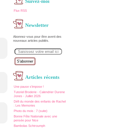
Suivez-moi
Flux RSS
Newsletter
Abonnez-vous pour être averti des
nouveaux articles publiés.
E
m
a
i
l
Articles récents
Une pause s'impose !
Tutoriel Broderie - Calendrier Durene
Jones - Juillet 2026
Défi du monde des enfants de Rachel
: Les Memories
Photo du mois : 7 (suite)
Bonne Fête Nationale avec une
pensée pour Nice
Bambolas Schtroumph