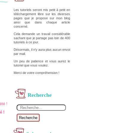
Les tutoriels seront mis petit à petit en
téléchargement libre sur les diverses
pages que je propose sur mon blog
ainsi que dans chaque article
concerné.
Cela demande un travail considérable
sachant que je partage pas loin de 400
tutoriels à ce jour.
Désormais, il n'y aura plus aucun envoi
par mail.
Un peu de patience et vous aurez le
tutoriel que vous voulez.
Merci de votre compréhension !
Recherche
é !
Recherche