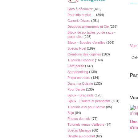
Sites à découvrir
(415)
Pour info et plus ...
(394)
Carterie Divers
(251)
Doudous amigurumis et Cie
(238)
Bijoux de portables ou de sacs -
porte-clés
(225)
Bijoux - Boucles d'oreilles
(204)
Voir
Spécial Noël
(199)
Créations des copines
(163)
Cat
Tutoriels Broderie
(160)
Côté perso
(147)
Scrapbooking
(139)
Par
Projet en cours
(134)
Dans ma Cuisine
(133)
Pour Barbie
(130)
Bijoux - Bracelets
(128)
Vou
Bijoux - Colliers et pendentifs
(101)
Tutoriels d'ici pour Barbie
(85)
Bujo
(84)
Photos du mois
(77)
Une
Tutoriels venus d'ailleurs
(74)
s'im
Spécial Mariage
(68)
Dinette au crochet
(62)