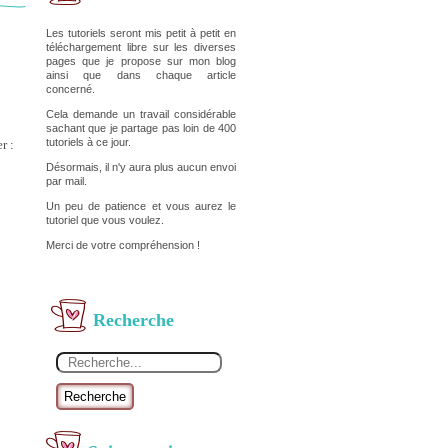
Les tutoriels seront mis petit à petit en
téléchargement libre sur les diverses
pages que je propose sur mon blog
ainsi que dans chaque article
concerné.
Cela demande un travail considérable
sachant que je partage pas loin de 400
tutoriels à ce jour.
r :
Désormais, il n'y aura plus aucun envoi
par mail.
Un peu de patience et vous aurez le
tutoriel que vous voulez.
Merci de votre compréhension !
Recherche
Recherche