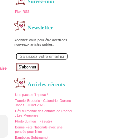
Suivez-moi
Flux RSS
Newsletter
Abonnez-vous pour être averti des
nouveaux articles publiés.
E
m
a
i
aire
l
Articles récents
Une pause s'impose !
Tutoriel Broderie - Calendrier Durene
Jones - Juillet 2026
Défi du monde des enfants de Rachel
: Les Memories
Photo du mois : 7 (suite)
Bonne Fête Nationale avec une
pensée pour Nice
Bambolas Schtroumph