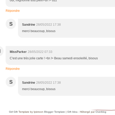
oui, mignonne tout plein<br /> bzz
Répondre
S
Sandrine
28/05/2022 17:38
merci beaucoup, bisous
M
MissParker
28/05/2022 07:33
C'est une très jolie carte ! <br /> Beau samedi ensoleillé, bisous
Répondre
S
Sandrine
28/05/2022 17:38
merci beaucoup, bisous
Girl Gift
Template by Ipietoon
Blogger Template
|
Gift Idea
- Hébergé par
Overblog