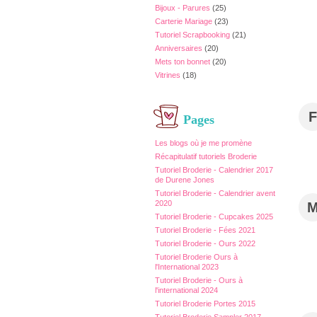
Bijoux - Parures
(25)
Carterie Mariage
(23)
Tutoriel Scrapbooking
(21)
Anniversaires
(20)
Mets ton bonnet
(20)
Vitrines
(18)
F
Pages
Les blogs où je me promène
Récapitulatif tutoriels Broderie
Tutoriel Broderie - Calendrier 2017
de Durene Jones
Tutoriel Broderie - Calendrier avent
2020
Tutoriel Broderie - Cupcakes 2025
Tutoriel Broderie - Fées 2021
Tutoriel Broderie - Ours 2022
Tutoriel Broderie Ours à
l'International 2023
Tutoriel Broderie - Ours à
l'international 2024
Tutoriel Broderie Portes 2015