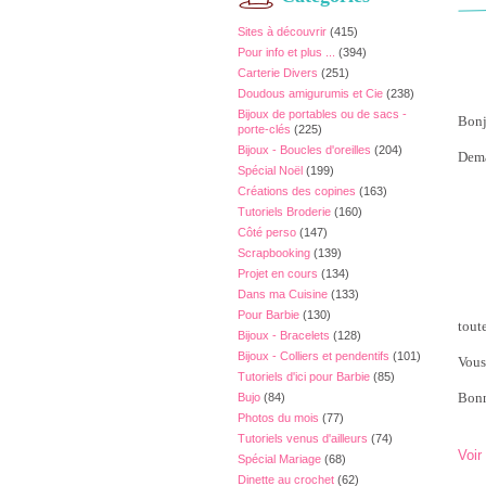
Sites à découvrir
(415)
Pour info et plus ...
(394)
Carterie Divers
(251)
Doudous amigurumis et Cie
(238)
Bijoux de portables ou de sacs -
Bonj
porte-clés
(225)
Bijoux - Boucles d'oreilles
(204)
Dema
Spécial Noël
(199)
Créations des copines
(163)
Tutoriels Broderie
(160)
Côté perso
(147)
Scrapbooking
(139)
Projet en cours
(134)
Dans ma Cuisine
(133)
Pour Barbie
(130)
tout
Bijoux - Bracelets
(128)
Bijoux - Colliers et pendentifs
(101)
Vous
Tutoriels d'ici pour Barbie
(85)
Bonn
Bujo
(84)
Photos du mois
(77)
Tutoriels venus d'ailleurs
(74)
Voir
Spécial Mariage
(68)
Dinette au crochet
(62)