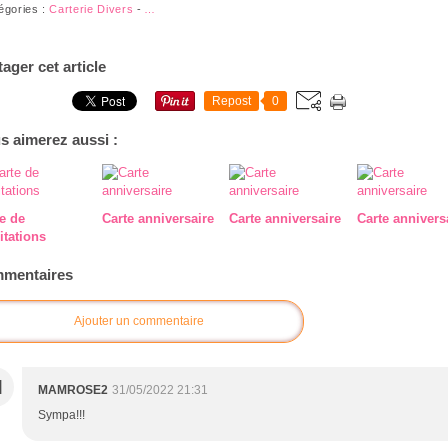
égories :
Carterie Divers
-
…
tager cet article
Repost
0
s aimerez aussi :
e de
Carte anniversaire
Carte anniversaire
Carte annivers
citations
mentaires
Ajouter un commentaire
M
MAMROSE2
31/05/2022 21:31
Sympa!!!