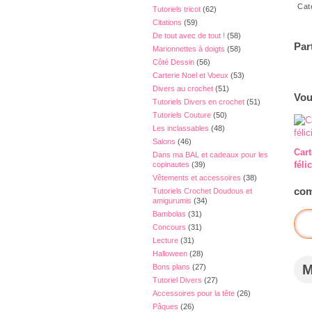
Cat
Tutoriels tricot
(62)
Citations
(59)
De tout avec de tout !
(58)
Par
Marionnettes à doigts
(58)
Côté Dessin
(56)
Carterie Noel et Voeux
(53)
Divers au crochet
(51)
Vou
Tutoriels Divers en crochet
(51)
Tutoriels Couture
(50)
Les inclassables
(48)
Salons
(46)
Cart
Dans ma BAL et cadeaux pour les
féli
copinautes
(39)
Vêtements et accessoires
(38)
com
Tutoriels Crochet Doudous et
amigurumis
(34)
Bambolas
(31)
Concours
(31)
Lecture
(31)
Halloween
(28)
Bons plans
(27)
Tutoriel Divers
(27)
Accessoires pour la tête
(26)
Pâques
(26)